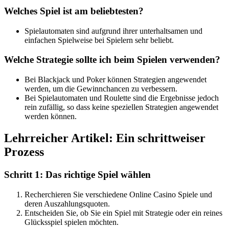
Welches Spiel ist am beliebtesten?
Spielautomaten sind aufgrund ihrer unterhaltsamen und
einfachen Spielweise bei Spielern sehr beliebt.
Welche Strategie sollte ich beim Spielen verwenden?
Bei Blackjack und Poker können Strategien angewendet
werden, um die Gewinnchancen zu verbessern.
Bei Spielautomaten und Roulette sind die Ergebnisse jedoch
rein zufällig, so dass keine speziellen Strategien angewendet
werden können.
Lehrreicher Artikel: Ein schrittweiser
Prozess
Schritt 1: Das richtige Spiel wählen
Recherchieren Sie verschiedene Online Casino Spiele und
deren Auszahlungsquoten.
Entscheiden Sie, ob Sie ein Spiel mit Strategie oder ein reines
Glücksspiel spielen möchten.