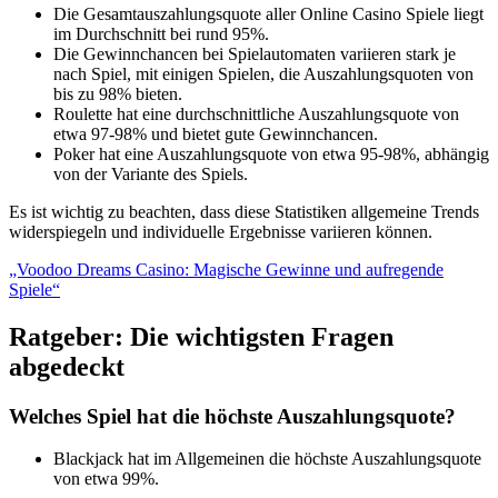
Die Gesamtauszahlungsquote aller Online Casino Spiele liegt
im Durchschnitt bei rund 95%.
Die Gewinnchancen bei Spielautomaten variieren stark je
nach Spiel, mit einigen Spielen, die Auszahlungsquoten von
bis zu 98% bieten.
Roulette hat eine durchschnittliche Auszahlungsquote von
etwa 97-98% und bietet gute Gewinnchancen.
Poker hat eine Auszahlungsquote von etwa 95-98%, abhängig
von der Variante des Spiels.
Es ist wichtig zu beachten, dass diese Statistiken allgemeine Trends
widerspiegeln und individuelle Ergebnisse variieren können.
„Voodoo Dreams Casino: Magische Gewinne und aufregende
Spiele“
Ratgeber: Die wichtigsten Fragen
abgedeckt
Welches Spiel hat die höchste Auszahlungsquote?
Blackjack hat im Allgemeinen die höchste Auszahlungsquote
von etwa 99%.