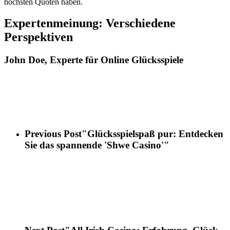
höchsten Quoten haben.
Expertenmeinung: Verschiedene
Perspektiven
John Doe, Experte für Online Glücksspiele
Previous Post
"Glücksspielspaß pur: Entdecken
Sie das spannende 'Shwe Casino'"