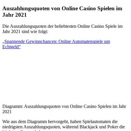
Auszahlungsquoten von Online Casino Spielen im
Jahr 2021
Die Auszahlungsquoten der beliebtesten Online Casino Spiele im
Jahr 2021 sind wie folgt:
„Spannende Gewinnchancen: Online Automatenspiele um
Echtgeld“
Diagramm: Auszahlungsquoten von Online Casino Spielen im Jahr
2021
Wie aus dem Diagramm hervorgeht, haben Spielautomaten die
niedrigsten Auszahlungsquoten, während Blackjack und Poker die