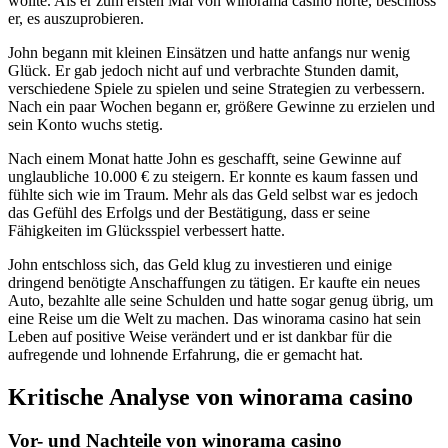
wollte. Als er zum ersten Mal von winorama casino hörte, beschloss
er, es auszuprobieren.
John begann mit kleinen Einsätzen und hatte anfangs nur wenig
Glück. Er gab jedoch nicht auf und verbrachte Stunden damit,
verschiedene Spiele zu spielen und seine Strategien zu verbessern.
Nach ein paar Wochen begann er, größere Gewinne zu erzielen und
sein Konto wuchs stetig.
Nach einem Monat hatte John es geschafft, seine Gewinne auf
unglaubliche 10.000 € zu steigern. Er konnte es kaum fassen und
fühlte sich wie im Traum. Mehr als das Geld selbst war es jedoch
das Gefühl des Erfolgs und der Bestätigung, dass er seine
Fähigkeiten im Glücksspiel verbessert hatte.
John entschloss sich, das Geld klug zu investieren und einige
dringend benötigte Anschaffungen zu tätigen. Er kaufte ein neues
Auto, bezahlte alle seine Schulden und hatte sogar genug übrig, um
eine Reise um die Welt zu machen. Das winorama casino hat sein
Leben auf positive Weise verändert und er ist dankbar für die
aufregende und lohnende Erfahrung, die er gemacht hat.
Kritische Analyse von winorama casino
Vor- und Nachteile von winorama casino