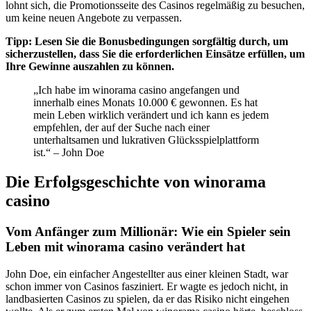
lohnt sich, die Promotionsseite des Casinos regelmäßig zu besuchen,
um keine neuen Angebote zu verpassen.
Tipp: Lesen Sie die Bonusbedingungen sorgfältig durch, um
sicherzustellen, dass Sie die erforderlichen Einsätze erfüllen, um
Ihre Gewinne auszahlen zu können.
„Ich habe im winorama casino angefangen und
innerhalb eines Monats 10.000 € gewonnen. Es hat
mein Leben wirklich verändert und ich kann es jedem
empfehlen, der auf der Suche nach einer
unterhaltsamen und lukrativen Glücksspielplattform
ist.“ – John Doe
Die Erfolgsgeschichte von winorama
casino
Vom Anfänger zum Millionär: Wie ein Spieler sein
Leben mit winorama casino verändert hat
John Doe, ein einfacher Angestellter aus einer kleinen Stadt, war
schon immer von Casinos fasziniert. Er wagte es jedoch nicht, in
landbasierten Casinos zu spielen, da er das Risiko nicht eingehen