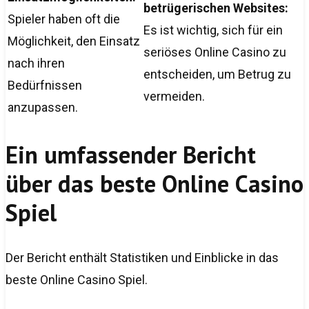
betrügerischen Websites:
Spieler haben oft die
Es ist wichtig, sich für ein
Möglichkeit, den Einsatz
seriöses Online Casino zu
nach ihren
entscheiden, um Betrug zu
Bedürfnissen
vermeiden.
anzupassen.
Ein umfassender Bericht
über das beste Online Casino
Spiel
Der Bericht enthält Statistiken und Einblicke in das
beste Online Casino Spiel.