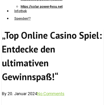
https://solar.power4you.net
Infothek
Spenden!?
„Top Online Casino Spiel:
Entdecke den
ultimativen
Gewinnspaß!“
By
20. Januar 2024
No Comments