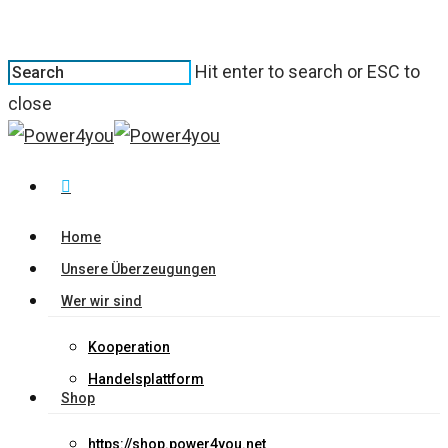
Skip
to
Hit enter to search or ESC to
main
close
content
Close
Search
facebook
Menu
Menu
Home
Unsere Überzeugungen
Wer wir sind
Kooperation
Handelsplattform
Shop
https://shop.power4you.net