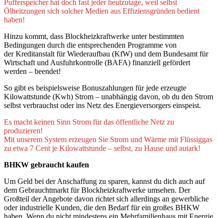
Pufferspeicher hat doch fast jeder heutzutage, weil selbst
Ölheitzungen sich solcher Medien aus Effiziensgründen bedient
haben!
Hinzu kommt, dass Blockheizkraftwerke unter bestimmten
Bedingungen durch die entsprechenden Programme von
der Kreditanstalt für Wiederaufbau (KfW) und dem Bundesamt für
Wirtschaft und Ausfuhrkontrolle (BAFA) finanziell gefördert
werden – beendet!
So gibt es beispielsweise Bonuszahlungen für jede erzeugte
Kilowattstunde (Kwh) Strom – unabhängig davon, ob du den Strom
selbst verbrauchst oder ins Netz des Energieversorgers einspeist.
Es macht keinen Sinn Strom für das öffentliche Netz zu
produzieren!
Mit unserem System erzeugen Sie Strom und Wärme mit Flüssiggas
zu etwa 7 Cent je Kilowattstunde – selbst, zu Hause und autark!
BHKW gebraucht kaufen
Um Geld bei der Anschaffung zu sparen, kannst du dich auch auf
dem Gebrauchtmarkt für Blockheizkraftwerke umsehen. Der
Großteil der Angebote davon richtet sich allerdings an gewerbliche
oder industrielle Kunden, die den Bedarf für ein großes BHKW
haben. Wenn du nicht mindestens ein Mehrfamilienhaus mit Energie