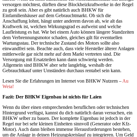
versorgen möchtest, dürften diese Blockheizkraftwerke in der Regel
zu groß sein. Aber es gibt natürlich auch BHKW für
Einfamilienhäuser auf dem Gebrauchtmarkt. Ob sich die
Anschaffung lohnt, hängt unter anderem davon ab, wie alt das
Kraftwerk ist, welchen Wirkungsgrad es aufweist und welche
Laufleistung es hat. Wie bei einem Auto können längere Standzeiten
dem Verbrennungsmotor schaden, gleiches gilt für eventuellen
Wartungsstau. Der technische Zustand des Motors sollte also
einwandfrei sein. Beachte auch, dass viele Hersteller älterer Anlagen
mittlerweile gar nicht mehr auf dem Markt vertreten sind. Die
Versorgung mit Ersatzteilen kann dann schwierig werden.
Allgemein sind BHKW aber sehr langlebig, weshalb der
Gebrauchtkauf unter Umständen durchaus rentabel sein kann.
Lesen Sie die Erfahrungen im Internet von BHKW Nutzern –
Au
Weia!
Fazit: Der BHKW Eigenbau ist nichts für Laien
Wenn du über einen entsprechenden beruflichen oder technischen
Hintergrund verfügst, kannst du dich natürlich daran versuchen, ein
BHKW selber zu bauen. Der komplette Eigenbau ist jedoch in der
Regel nur bei sehr kleinen Einheiten sinnvoll (Generator oder Kfz-
Motor). Auch dann bleiben immense Herausforderungen bestehen,
um die Anlage in deinen Heizungskreislauf zu integrieren. Um Geld