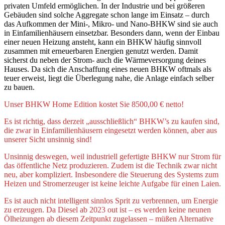
privaten Umfeld ermöglichen. In der Industrie und bei größeren
Gebäuden sind solche Aggregate schon lange im Einsatz – durch
das Aufkommen der Mini-, Mikro- und Nano-BHKW sind sie auch
in Einfamilienhäusern einsetzbar. Besonders dann, wenn der Einbau
einer neuen Heizung ansteht, kann ein BHKW häufig sinnvoll
zusammen mit erneuerbaren Energien genutzt werden. Damit
sicherst du neben der Strom- auch die Wärmeversorgung deines
Hauses. Da sich die Anschaffung eines neuen BHKW oftmals als
teuer erweist, liegt die Überlegung nahe, die Anlage einfach selber
zu bauen.
Unser BHKW Home Edition kostet Sie 8500,00 € netto!
Es ist richtig, dass derzeit „ausschließlich“ BHKW’s zu kaufen sind,
die zwar in Einfamilienhäusern eingesetzt werden können, aber aus
unserer Sicht unsinnig sind!
Unsinnig deswegen, weil industriell gefertigte BHKW nur Strom für
das öffentliche Netz produzieren. Zudem ist die Technik zwar nicht
neu, aber kompliziert. Insbesondere die Steuerung des Systems zum
Heizen und Stromerzeuger ist keine leichte Aufgabe für einen Laien.
Es ist auch nicht intelligent sinnlos Sprit zu verbrennen, um Energie
zu erzeugen. Da Diesel ab 2023 out ist – es werden keine neunen
Ölheizungen ab diesem Zeitpunkt zugelassen – müßen Alternative