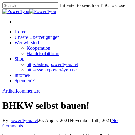
Skip
Hit enter to search or ESC to close
to
Close
main
Search
content
facebook
Menu
Menu
Home
Unsere Überzeugungen
Wer wir sind
Kooperation
Handelsplattform
Shop
https://shop.power4you.net
https://solar.power4you.net
Infothek
Spenden!?
Artikel
Kommentare
BHKW selbst bauen!
By
power4you.net
26. August 2021
November 15th, 2021
No
Comments