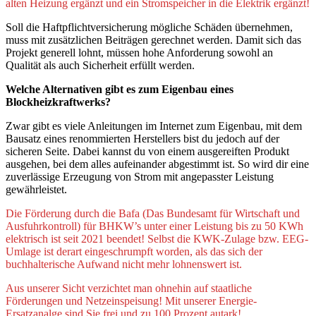
alten Heizung ergänzt und ein Stromspeicher in die Elektrik ergänzt!
Soll die Haftpflichtversicherung mögliche Schäden übernehmen,
muss mit zusätzlichen Beiträgen gerechnet werden. Damit sich das
Projekt generell lohnt, müssen hohe Anforderung sowohl an
Qualität als auch Sicherheit erfüllt werden.
Welche Alternativen gibt es zum Eigenbau eines
Blockheizkraftwerks?
Zwar gibt es viele Anleitungen im Internet zum Eigenbau, mit dem
Bausatz eines renommierten Herstellers bist du jedoch auf der
sicheren Seite. Dabei kannst du von einem ausgereiften Produkt
ausgehen, bei dem alles aufeinander abgestimmt ist. So wird dir eine
zuverlässige Erzeugung von Strom mit angepasster Leistung
gewährleistet.
Die Förderung durch die Bafa (Das Bundesamt für Wirtschaft und
Ausfuhrkontroll) für BHKW’s unter einer Leistung bis zu 50 KWh
elektrisch ist seit 2021 beendet! Selbst die KWK-Zulage bzw. EEG-
Umlage ist derart eingeschrumpft worden, als das sich der
buchhalterische Aufwand nicht mehr lohnenswert ist.
Aus unserer Sicht verzichtet man ohnehin auf staatliche
Förderungen und Netzeinspeisung! Mit unserer Energie-
Ersatzanalge sind Sie frei und zu 100 Prozent autark!