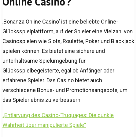
Online Casino‘?
‚Bonanza Online Casino‘ ist eine beliebte Online-
Glücksspielplattform, auf der Spieler eine Vielzahl von
Casinospielen wie Slots, Roulette, Poker und Blackjack
spielen können. Es bietet eine sichere und
unterhaltsame Spielumgebung für
Glücksspielbegeisterte, egal ob Anfänger oder
erfahrene Spieler. Das Casino bietet auch
verschiedene Bonus- und Promotionsangebote, um
das Spielerlebnis zu verbessern.
„Entlarvung des Casino-Truquages: Die dunkle
Wahrheit über manipulierte Spiele“