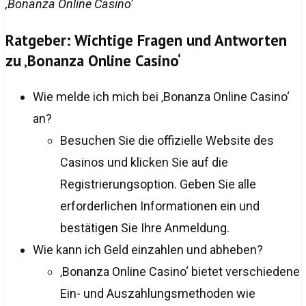
‚Bonanza Online Casino‘
Ratgeber: Wichtige Fragen und Antworten
zu ‚Bonanza Online Casino‘
Wie melde ich mich bei ‚Bonanza Online Casino‘
an?
Besuchen Sie die offizielle Website des
Casinos und klicken Sie auf die
Registrierungsoption. Geben Sie alle
erforderlichen Informationen ein und
bestätigen Sie Ihre Anmeldung.
Wie kann ich Geld einzahlen und abheben?
‚Bonanza Online Casino‘ bietet verschiedene
Ein- und Auszahlungsmethoden wie