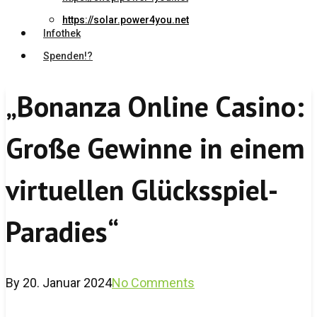
https://solar.power4you.net
Infothek
Spenden!?
„Bonanza Online Casino:
Große Gewinne in einem
virtuellen Glücksspiel-
Paradies“
By
20. Januar 2024
No Comments