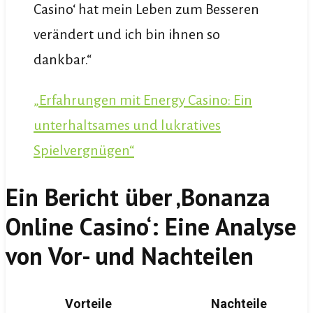
Casino‘ hat mein Leben zum Besseren
verändert und ich bin ihnen so
dankbar.“
„Erfahrungen mit Energy Casino: Ein
unterhaltsames und lukratives
Spielvergnügen“
Ein Bericht über ‚Bonanza
Online Casino‘: Eine Analyse
von Vor- und Nachteilen
Vorteile
Nachteile