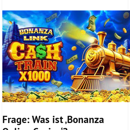
Frage: Was ist ‚Bonanza