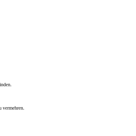
inden.
u vermehren.