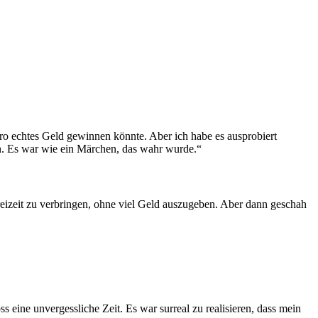
Euro echtes Geld gewinnen könnte. Aber ich habe es ausprobiert
n. Es war wie ein Märchen, das wahr wurde.“
Freizeit zu verbringen, ohne viel Geld auszugeben. Aber dann geschah
eine unvergessliche Zeit. Es war surreal zu realisieren, dass mein