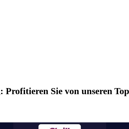
g: Profitieren Sie von unseren T