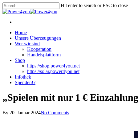
Skip
Hit enter to search or ESC to close
to
Close
main
Search
content
facebook
Menu
Menu
Home
Unsere Überzeugungen
Wer wir sind
Kooperation
Handelsplattform
Shop
https://shop.power4you.net
https://solar.power4you.net
Infothek
Spenden!?
„Spielen mit nur 1 € Einzahlun
By
20. Januar 2024
No Comments