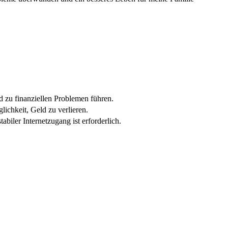
 zu finanziellen Problemen führen.
ichkeit, Geld zu verlieren.
tabiler Internetzugang ist erforderlich.