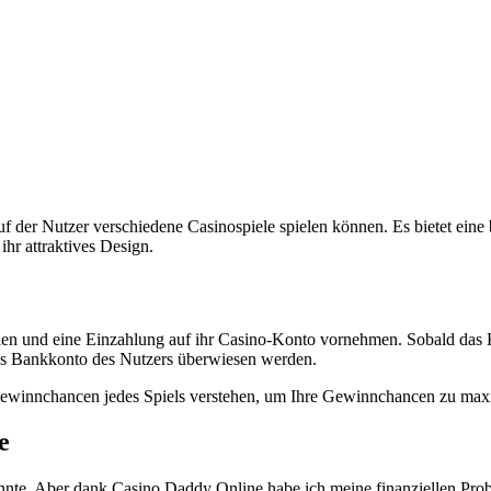
f der Nutzer verschiedene Casinospiele spielen können. Es bietet eine b
ihr attraktives Design.
n und eine Einzahlung auf ihr Casino-Konto vornehmen. Sobald das Ko
s Bankkonto des Nutzers überwiesen werden.
d Gewinnchancen jedes Spiels verstehen, um Ihre Gewinnchancen zu max
e
 könnte. Aber dank Casino Daddy Online habe ich meine finanziellen P