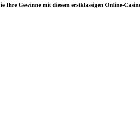
ie Ihre Gewinne mit diesem erstklassigen Online-Casin