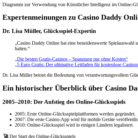
Diagramm zur Verwendung von Künstlicher Intelligenz im Online-Gl
Expertenmeinungen zu Casino Daddy Onli
Dr. Lisa Müller, Glücksspiel-Expertin
„Casino Daddy Online hat eine beneidenswerte Spielauswahl und
halten.“
„Die besten Gratis-Casinos – Spannung pur ohne Kosten“
„5 Euro Gratis: Der ultimative Leitfaden für kostenlose Casinos
Dr. Lisa Müller betont die Bedeutung von verantwortungsvollem Glücks
Ein historischer Überblick über Casino D
2005–2010: Der Aufstieg des Online-Glücksspiels
2005: Erste Online-Glücksspielplattformen werden gegründet.
2007: Die erste Casino-App wird für mobile Geräte veröffentlic
2010: Online-Glücksspiel wird in einigen Ländern legalisiert.
🚀
Der Start des Online-Glücksspiels