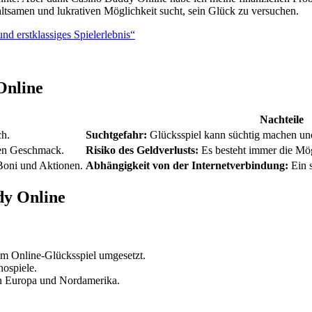
altsamen und lukrativen Möglichkeit sucht, sein Glück zu versuchen.
nd erstklassiges Spielerlebnis“
Online
Nachteile
ch.
Suchtgefahr:
Glücksspiel kann süchtig machen und
den Geschmack.
Risiko des Geldverlusts:
Es besteht immer die Mögl
Boni und Aktionen.
Abhängigkeit von der Internetverbindung:
Ein s
dy Online
im Online-Glücksspiel umgesetzt.
ospiele.
von Europa und Nordamerika.