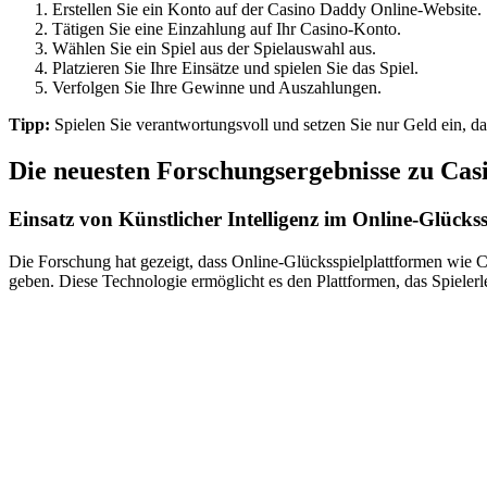
Erstellen Sie ein Konto auf der Casino Daddy Online-Website.
Tätigen Sie eine Einzahlung auf Ihr Casino-Konto.
Wählen Sie ein Spiel aus der Spielauswahl aus.
Platzieren Sie Ihre Einsätze und spielen Sie das Spiel.
Verfolgen Sie Ihre Gewinne und Auszahlungen.
Tipp:
Spielen Sie verantwortungsvoll und setzen Sie nur Geld ein, das 
Die neuesten Forschungsergebnisse zu Cas
Einsatz von Künstlicher Intelligenz im Online-Glückss
Die Forschung hat gezeigt, dass Online-Glücksspielplattformen wie C
geben. Diese Technologie ermöglicht es den Plattformen, das Spielerl