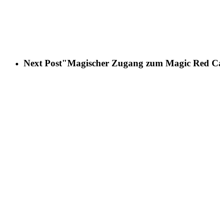
Next Post
"Magischer Zugang zum Magic Red Cas