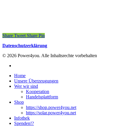
Share
Tweet
Share
Pin
Datenschutzerklärung
© 2026 Power4you. Alle Inhaltsrechte vorbehalten
facebook
Close
Home
Menu
Unsere Überzeugungen
Wer wir sind
Kooperation
Handelsplattform
Shop
https://shop.power4you.net
https://solar.power4you.net
Infothek
Spenden!?