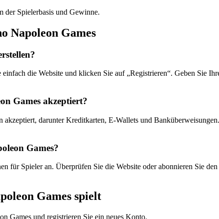
m der Spielerbasis und Gewinne.
ino Napoleon Games
rstellen?
einfach die Website und klicken Sie auf „Registrieren“. Geben Sie Ih
on Games akzeptiert?
zeptiert, darunter Kreditkarten, E-Wallets und Banküberweisungen. St
apoleon Games?
n für Spieler an. Überprüfen Sie die Website oder abonnieren Sie de
apoleon Games spielt
n Games und registrieren Sie ein neues Konto.