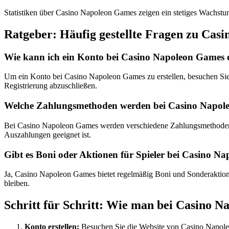
Statistiken über Casino Napoleon Games zeigen ein stetiges Wachstu
Ratgeber: Häufig gestellte Fragen zu Cas
Wie kann ich ein Konto bei Casino Napoleon Games e
Um ein Konto bei Casino Napoleon Games zu erstellen, besuchen Sie 
Registrierung abzuschließen.
Welche Zahlungsmethoden werden bei Casino Napole
Bei Casino Napoleon Games werden verschiedene Zahlungsmethoden ak
Auszahlungen geeignet ist.
Gibt es Boni oder Aktionen für Spieler bei Casino N
Ja, Casino Napoleon Games bietet regelmäßig Boni und Sonderaktione
bleiben.
Schritt für Schritt: Wie man bei Casino N
Konto erstellen:
Besuchen Sie die Website von Casino Napoleo