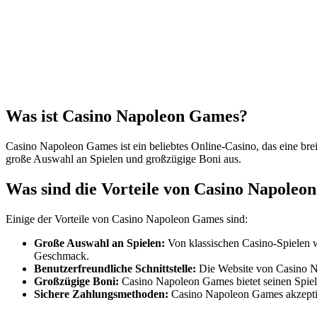
Was ist Casino Napoleon Games?
Casino Napoleon Games ist ein beliebtes Online-Casino, das eine breit
große Auswahl an Spielen und großzügige Boni aus.
Was sind die Vorteile von Casino Napoleo
Einige der Vorteile von Casino Napoleon Games sind:
Große Auswahl an Spielen:
Von klassischen Casino-Spielen w
Geschmack.
Benutzerfreundliche Schnittstelle:
Die Website von Casino Nap
Großzügige Boni:
Casino Napoleon Games bietet seinen Spiele
Sichere Zahlungsmethoden:
Casino Napoleon Games akzeptier