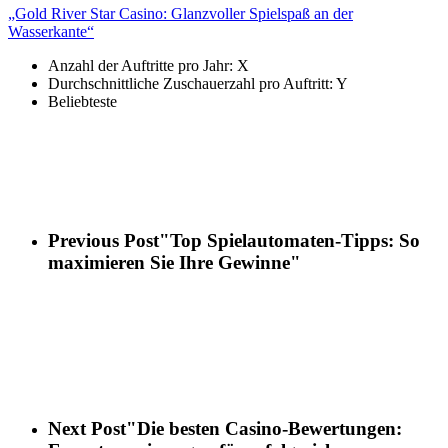
„Gold River Star Casino: Glanzvoller Spielspaß an der
Wasserkante“
Anzahl der Auftritte pro Jahr: X
Durchschnittliche Zuschauerzahl pro Auftritt: Y
Beliebteste
Previous Post
"Top Spielautomaten-Tipps: So
maximieren Sie Ihre Gewinne"
Next Post
"Die besten Casino-Bewertungen: