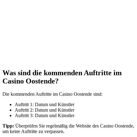
Was sind die kommenden Auftritte im
Casino Oostende?
Die kommenden Auftritte im Casino Oostende sind:
Auftritt 1: Datum und Künstler
Auftritt 2: Datum und Künstler
Auftritt 3: Datum und Künstler
Tipp:
Überprüfen Sie regelmäßig die Website des Casino Oostende,
um keine Auftritte zu verpassen.