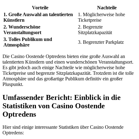
Vorteile
Nachteile
1. Große Auswahl an talentierten
1. Möglicherweise hohe
Künstlern
Ticketpreise
2. Wunderschöne
2. Begrenzte
Veranstaltungsort
Sitzplatzkapazität
3. Tolles Publikum und
3. Begrenzter Parkplatz
Atmosphäre
Die Casino Oostende Optredens bieten eine große Auswahl an
talentierten Künstlern und einen wunderschönen Veranstaltungsort.
Es gibt jedoch auch einige Nachteile wie möglicherweise hohe
Ticketpreise und begrenzte Sitzplatzkapazität. Trotzdem ist die tolle
Atmosphäre und das großartige Publikum definitiv ein großer
Pluspunkt.
Umfassender Bericht: Einblick in die
Statistiken von Casino Oostende
Optredens
Hier sind einige interessante Statistiken über Casino Oostende
Optredens: