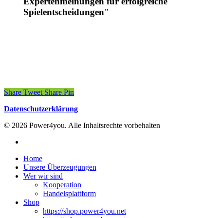
Expertenmeinungen für erfolgreiche
Spielentscheidungen"
Share
Tweet
Share
Pin
Datenschutzerklärung
© 2026 Power4you. Alle Inhaltsrechte vorbehalten
facebook
Close
Home
Menu
Unsere Überzeugungen
Wer wir sind
Kooperation
Handelsplattform
Shop
https://shop.power4you.net