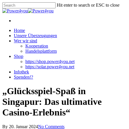
Skip
Hit enter to search or ESC to close
to
Close
main
Search
content
facebook
Menu
Menu
Home
Unsere Überzeugungen
Wer wir sind
Kooperation
Handelsplattform
Shop
https://shop.power4you.net
https://solar.power4you.net
Infothek
Spenden!?
„Glücksspiel-Spaß in
Singapur: Das ultimative
Casino-Erlebnis“
By
20. Januar 2024
No Comments