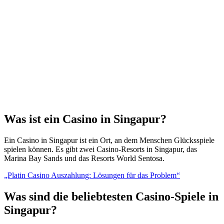
Was ist ein Casino in Singapur?
Ein Casino in Singapur ist ein Ort, an dem Menschen Glücksspiele
spielen können. Es gibt zwei Casino-Resorts in Singapur, das
Marina Bay Sands und das Resorts World Sentosa.
„Platin Casino Auszahlung: Lösungen für das Problem“
Was sind die beliebtesten Casino-Spiele in
Singapur?