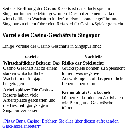
Seit der Eröffnung der Casino Resorts ist das Glücksspiel in
Singapur immer beliebter geworden. Dies hat zu einem starken
wirtschaftlichen Wachstum in der Tourismusbranche geführt und
Singapur zu einem führenden Reiseziel für Casino-Spieler gemacht.
Vorteile des Casino-Geschäfts in Singapur
Einige Vorteile des Casino-Geschäfts in Singapur sind:
Vorteile
Nachteile
Wirtschaftlicher Beitrag:
Das
Risiko der Spielsucht:
Casino-Geschäft hat zu einem
Glücksspiele können zu Spielsucht
starken wirtschaftlichen
führen, was negative
Wachstum in Singapur
Auswirkungen auf das persönliche
beigetragen.
Leben haben kann.
Arbeitsplätze:
Die Casino-
Kriminalität:
Glücksspiele
Resorts haben viele
können zu kriminellen Aktivitäten
Arbeitsplätze geschaffen und
wie Betrug und Geldwäsche
die Beschäftigungslage in
führen.
Singapur verbessert.
„Piggy Bang Casino: Erfahren Sie alles über diesen aufregenden
Glücksspielanbieter!“