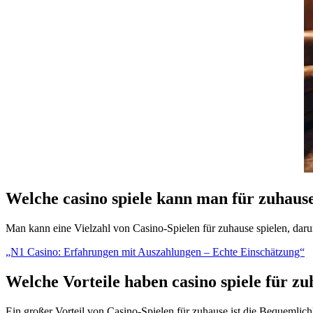
Welche casino spiele kann man für zuhause
Man kann eine Vielzahl von Casino-Spielen für zuhause spielen, daru
„N1 Casino: Erfahrungen mit Auszahlungen – Echte Einschätzung“
Welche Vorteile haben casino spiele für z
Ein großer Vorteil von Casino-Spielen für zuhause ist die Bequemlic