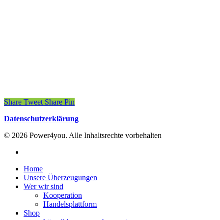
Share
Tweet
Share
Pin
Datenschutzerklärung
© 2026 Power4you. Alle Inhaltsrechte vorbehalten
facebook
Close
Home
Menu
Unsere Überzeugungen
Wer wir sind
Kooperation
Handelsplattform
Shop