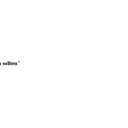
 sollten"