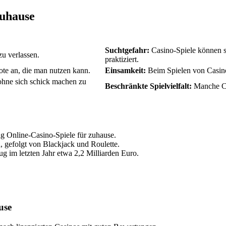
zuhause
Suchtgefahr:
Casino-Spiele können s
u verlassen.
praktiziert.
ote an, die man nutzen kann.
Einsamkeit:
Beim Spielen von Casino-
ohne sich schick machen zu
Beschränkte Spielvielfalt:
Manche Cas
g Online-Casino-Spiele für zuhause.
, gefolgt von Blackjack und Roulette.
g im letzten Jahr etwa 2,2 Milliarden Euro.
use