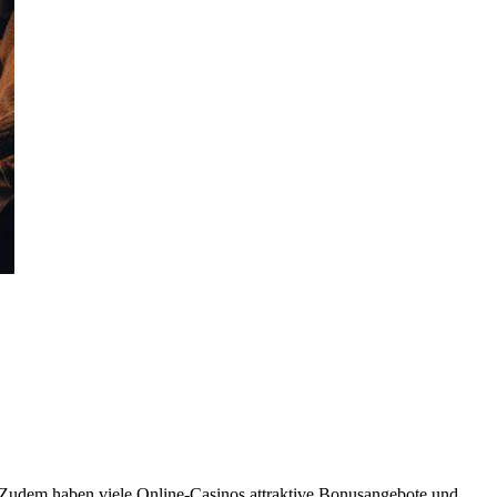
n. Zudem haben viele Online-Casinos attraktive Bonusangebote und