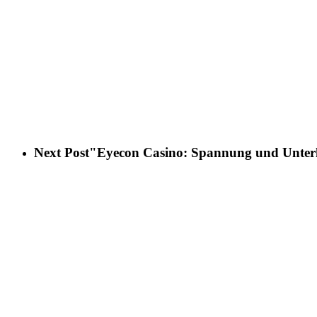
Next Post
"Eyecon Casino: Spannung und Unterh