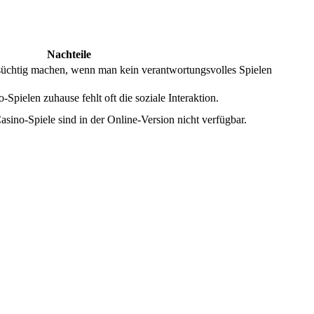
Nachteile
üchtig machen, wenn man kein verantwortungsvolles Spielen
Spielen zuhause fehlt oft die soziale Interaktion.
ino-Spiele sind in der Online-Version nicht verfügbar.