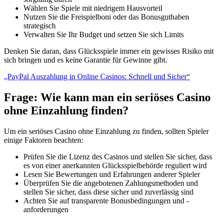
Wählen Sie Spiele mit niedrigem Hausvorteil
Nutzen Sie die Freispielboni oder das Bonusguthaben
strategisch
Verwalten Sie Ihr Budget und setzen Sie sich Limits
Denken Sie daran, dass Glücksspiele immer ein gewisses Risiko mit
sich bringen und es keine Garantie für Gewinne gibt.
„PayPal Auszahlung in Online Casinos: Schnell und Sicher“
Frage: Wie kann man ein seriöses Casino
ohne Einzahlung finden?
Um ein seriöses Casino ohne Einzahlung zu finden, sollten Spieler
einige Faktoren beachten:
Prüfen Sie die Lizenz des Casinos und stellen Sie sicher, dass
es von einer anerkannten Glücksspielbehörde reguliert wird
Lesen Sie Bewertungen und Erfahrungen anderer Spieler
Überprüfen Sie die angebotenen Zahlungsmethoden und
stellen Sie sicher, dass diese sicher und zuverlässig sind
Achten Sie auf transparente Bonusbedingungen und -
anforderungen