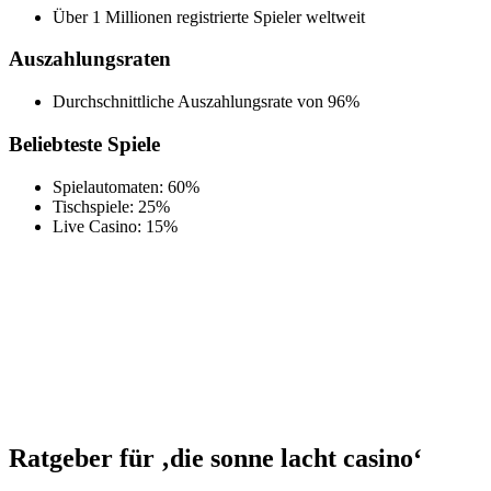
Über 1 Millionen registrierte Spieler weltweit
Auszahlungsraten
Durchschnittliche Auszahlungsrate von 96%
Beliebteste Spiele
Spielautomaten: 60%
Tischspiele: 25%
Live Casino: 15%
Ratgeber für ‚die sonne lacht casino‘