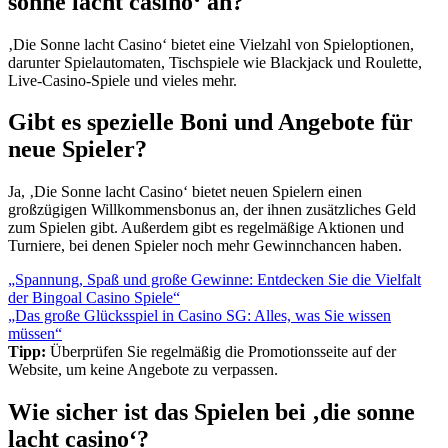
sonne lacht casino‘ an?
‚Die Sonne lacht Casino‘ bietet eine Vielzahl von Spieloptionen,
darunter Spielautomaten, Tischspiele wie Blackjack und Roulette,
Live-Casino-Spiele und vieles mehr.
Gibt es spezielle Boni und Angebote für
neue Spieler?
Ja, ‚Die Sonne lacht Casino‘ bietet neuen Spielern einen
großzügigen Willkommensbonus an, der ihnen zusätzliches Geld
zum Spielen gibt. Außerdem gibt es regelmäßige Aktionen und
Turniere, bei denen Spieler noch mehr Gewinnchancen haben.
„Spannung, Spaß und große Gewinne: Entdecken Sie die Vielfalt
der Bingoal Casino Spiele“
„Das große Glücksspiel in Casino SG: Alles, was Sie wissen
müssen“
Tipp:
Überprüfen Sie regelmäßig die Promotionsseite auf der
Website, um keine Angebote zu verpassen.
Wie sicher ist das Spielen bei ‚die sonne
lacht casino‘?