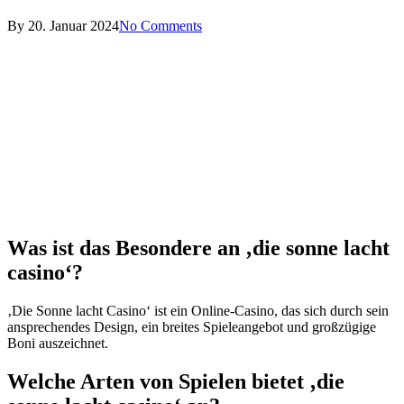
By
20. Januar 2024
No Comments
Was ist das Besondere an ‚die sonne lacht
casino‘?
‚Die Sonne lacht Casino‘ ist ein Online-Casino, das sich durch sein
ansprechendes Design, ein breites Spieleangebot und großzügige
Boni auszeichnet.
Welche Arten von Spielen bietet ‚die