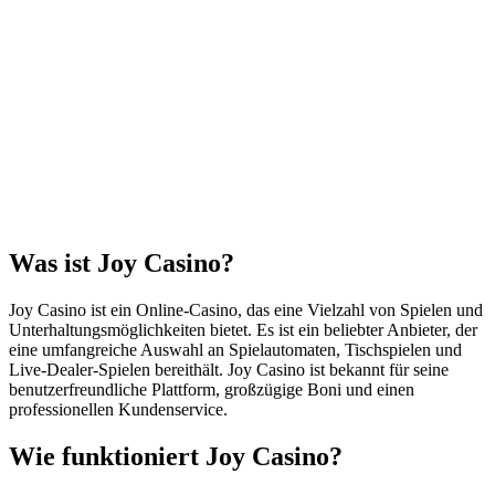
Was ist Joy Casino?
Joy Casino ist ein Online-Casino, das eine Vielzahl von Spielen und
Unterhaltungsmöglichkeiten bietet. Es ist ein beliebter Anbieter, der
eine umfangreiche Auswahl an Spielautomaten, Tischspielen und
Live-Dealer-Spielen bereithält. Joy Casino ist bekannt für seine
benutzerfreundliche Plattform, großzügige Boni und einen
professionellen Kundenservice.
Wie funktioniert Joy Casino?