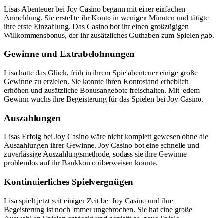
Lisas Abenteuer bei Joy Casino begann mit einer einfachen
Anmeldung. Sie erstellte ihr Konto in wenigen Minuten und tätigte
ihre erste Einzahlung. Das Casino bot ihr einen großzügigen
Willkommensbonus, der ihr zusätzliches Guthaben zum Spielen gab.
Gewinne und Extrabelohnungen
Lisa hatte das Glück, früh in ihrem Spielabenteuer einige große
Gewinne zu erzielen. Sie konnte ihren Kontostand erheblich
erhöhen und zusätzliche Bonusangebote freischalten. Mit jedem
Gewinn wuchs ihre Begeisterung für das Spielen bei Joy Casino.
Auszahlungen
Lisas Erfolg bei Joy Casino wäre nicht komplett gewesen ohne die
Auszahlungen ihrer Gewinne. Joy Casino bot eine schnelle und
zuverlässige Auszahlungsmethode, sodass sie ihre Gewinne
problemlos auf ihr Bankkonto überweisen konnte.
Kontinuierliches Spielvergnügen
Lisa spielt jetzt seit einiger Zeit bei Joy Casino und ihre
Begeisterung ist noch immer ungebrochen. Sie hat eine große