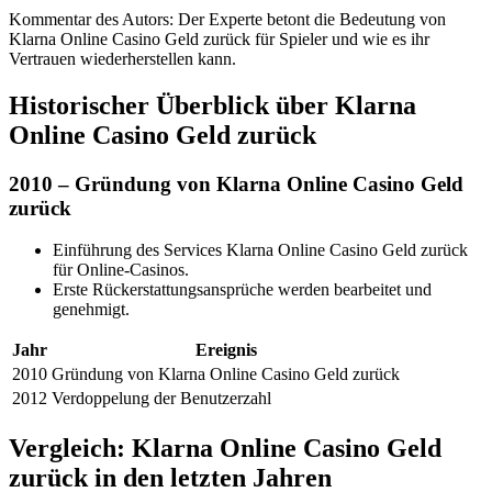
Kommentar des Autors: Der Experte betont die Bedeutung von
Klarna Online Casino Geld zurück für Spieler und wie es ihr
Vertrauen wiederherstellen kann.
Historischer Überblick über Klarna
Online Casino Geld zurück
2010 – Gründung von Klarna Online Casino Geld
zurück
Einführung des Services Klarna Online Casino Geld zurück
für Online-Casinos.
Erste Rückerstattungsansprüche werden bearbeitet und
genehmigt.
Jahr
Ereignis
2010
Gründung von Klarna Online Casino Geld zurück
2012
Verdoppelung der Benutzerzahl
Vergleich: Klarna Online Casino Geld
zurück in den letzten Jahren