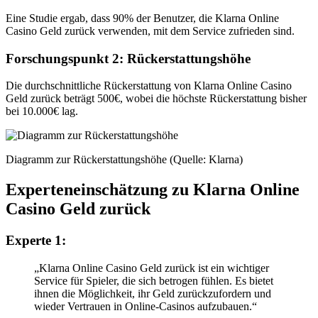
Eine Studie ergab, dass 90% der Benutzer, die Klarna Online
Casino Geld zurück verwenden, mit dem Service zufrieden sind.
Forschungspunkt 2: Rückerstattungshöhe
Die durchschnittliche Rückerstattung von Klarna Online Casino
Geld zurück beträgt 500€, wobei die höchste Rückerstattung bisher
bei 10.000€ lag.
Diagramm zur Rückerstattungshöhe (Quelle: Klarna)
Experteneinschätzung zu Klarna Online
Casino Geld zurück
Experte 1:
„Klarna Online Casino Geld zurück ist ein wichtiger
Service für Spieler, die sich betrogen fühlen. Es bietet
ihnen die Möglichkeit, ihr Geld zurückzufordern und
wieder Vertrauen in Online-Casinos aufzubauen.“