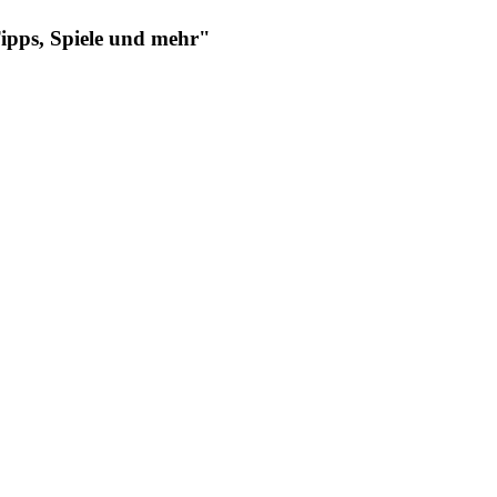
ipps, Spiele und mehr"