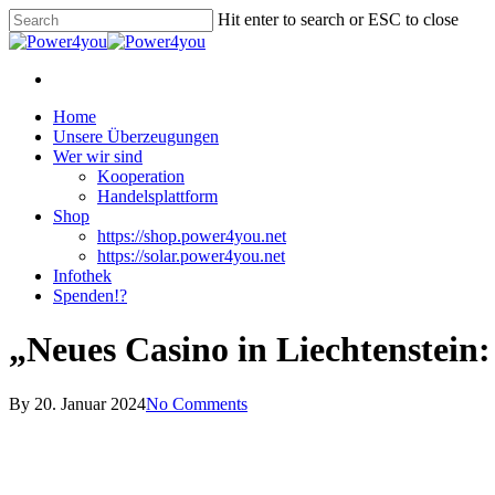
Skip
Hit enter to search or ESC to close
to
Close
main
Search
content
facebook
Menu
Menu
Home
Unsere Überzeugungen
Wer wir sind
Kooperation
Handelsplattform
Shop
https://shop.power4you.net
https://solar.power4you.net
Infothek
Spenden!?
„Neues Casino in Liechtenstein:
By
20. Januar 2024
No Comments