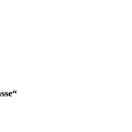
asse“