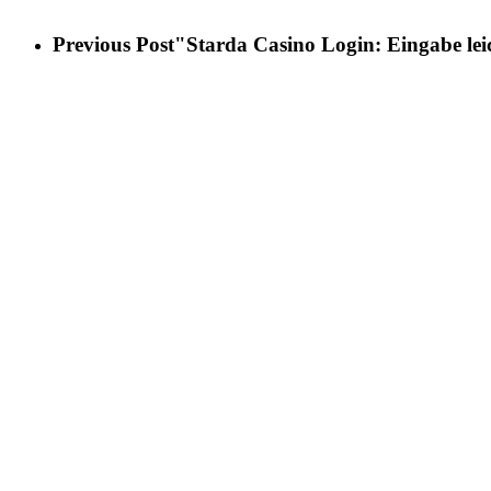
Previous Post
"Starda Casino Login: Eingabe lei