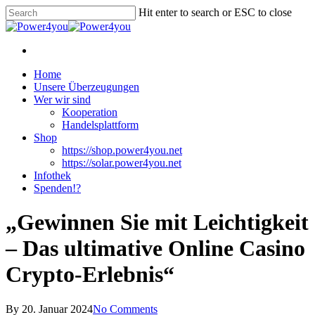
Skip
Hit enter to search or ESC to close
to
Close
main
Search
content
facebook
Menu
Menu
Home
Unsere Überzeugungen
Wer wir sind
Kooperation
Handelsplattform
Shop
https://shop.power4you.net
https://solar.power4you.net
Infothek
Spenden!?
„Gewinnen Sie mit Leichtigkeit
– Das ultimative Online Casino
Crypto-Erlebnis“
By
20. Januar 2024
No Comments