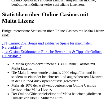
Casino Spieler aus anderen Ländern ansprechen möchte,
benötigt es möglicherweise zusätzliche Lizenzen.
Statistiken über Online Casinos mit
Malta Lizenz
Einige interessante Statistiken über Online Casinos mit Malta Lizenz
sind:
„F1 Casino: 20€ Bonus und exklusive Spiele für maximalen
Nervenkitzel“
„oxi Casino Erfahrungen: Ehrliche Bewertung & Tipps für Online-
Glücksspiel“
In Malta gibt es derzeit mehr als 300 Online Casinos mit
Malta Lizenz.
Die Malta Lizenz wurde erstmals 2000 eingeführt und ist
seitdem zu einer der beliebtesten und angesehensten Lizenzen
in der Online-Glücksspielindustrie geworden.
Mehr als 10% der weltweit operierenden Online Casinos
besitzen eine Malta Lizenz.
Der Online-Glücksspielsektor auf Malta hat einen jährlichen
Umsatz von über 1 Milliarde Euro.