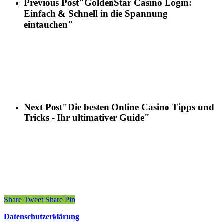
Previous Post
"GoldenStar Casino Login:
Einfach & Schnell in die Spannung
eintauchen"
Next Post
"Die besten Online Casino Tipps und
Tricks - Ihr ultimativer Guide"
Share
Tweet
Share
Pin
Datenschutzerklärung