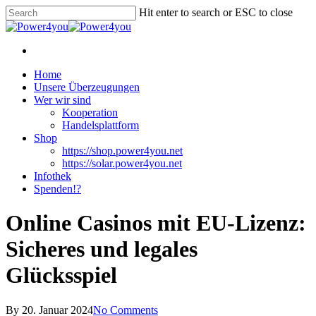
Skip
Hit enter to search or ESC to close
to
Close
main
Search
content
facebook
Menu
Menu
Home
Unsere Überzeugungen
Wer wir sind
Kooperation
Handelsplattform
Shop
https://shop.power4you.net
https://solar.power4you.net
Infothek
Spenden!?
Online Casinos mit EU-Lizenz:
Sicheres und legales
Glücksspiel
By
20. Januar 2024
No Comments