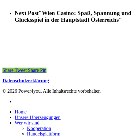
Next Post
"Wien Casino: Spaß, Spannung und
Glücksspiel in der Hauptstadt Österreichs"
Share
Tweet
Share
Pin
Datenschutzerklärung
© 2026 Power4you. Alle Inhaltsrechte vorbehalten
facebook
Close
Home
Menu
Unsere Überzeugungen
Wer wir sind
Kooperation
Handelsplattform