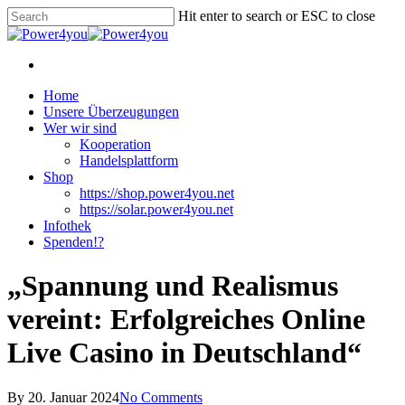
Skip
Hit enter to search or ESC to close
to
Close
main
Search
content
facebook
Menu
Menu
Home
Unsere Überzeugungen
Wer wir sind
Kooperation
Handelsplattform
Shop
https://shop.power4you.net
https://solar.power4you.net
Infothek
Spenden!?
„Spannung und Realismus
vereint: Erfolgreiches Online
Live Casino in Deutschland“
By
20. Januar 2024
No Comments