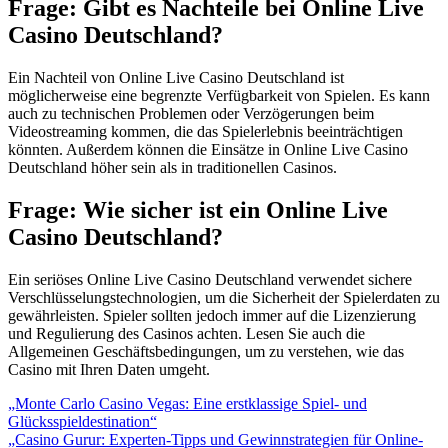
Frage: Gibt es Nachteile bei Online Live
Casino Deutschland?
Ein Nachteil von Online Live Casino Deutschland ist
möglicherweise eine begrenzte Verfügbarkeit von Spielen. Es kann
auch zu technischen Problemen oder Verzögerungen beim
Videostreaming kommen, die das Spielerlebnis beeinträchtigen
könnten. Außerdem können die Einsätze in Online Live Casino
Deutschland höher sein als in traditionellen Casinos.
Frage: Wie sicher ist ein Online Live
Casino Deutschland?
Ein seriöses Online Live Casino Deutschland verwendet sichere
Verschlüsselungstechnologien, um die Sicherheit der Spielerdaten zu
gewährleisten. Spieler sollten jedoch immer auf die Lizenzierung
und Regulierung des Casinos achten. Lesen Sie auch die
Allgemeinen Geschäftsbedingungen, um zu verstehen, wie das
Casino mit Ihren Daten umgeht.
„Monte Carlo Casino Vegas: Eine erstklassige Spiel- und
Glücksspieldestination“
„Casino Gurur: Experten-Tipps und Gewinnstrategien für Online-