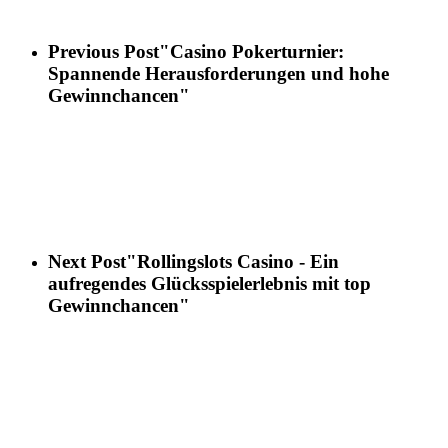
Previous Post
"Casino Pokerturnier:
Spannende Herausforderungen und hohe
Gewinnchancen"
Next Post
"Rollingslots Casino - Ein
aufregendes Glücksspielerlebnis mit top
Gewinnchancen"