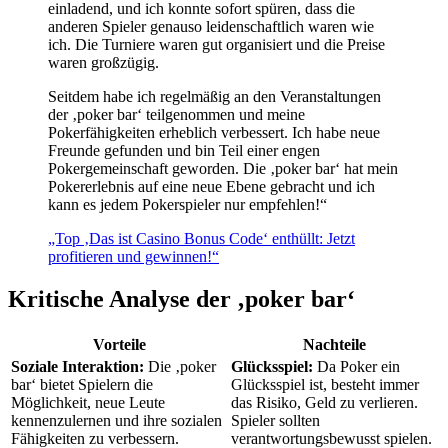
einladend, und ich konnte sofort spüren, dass die
anderen Spieler genauso leidenschaftlich waren wie
ich. Die Turniere waren gut organisiert und die Preise
waren großzügig.
Seitdem habe ich regelmäßig an den Veranstaltungen
der ‚poker bar‘ teilgenommen und meine
Pokerfähigkeiten erheblich verbessert. Ich habe neue
Freunde gefunden und bin Teil einer engen
Pokergemeinschaft geworden. Die ‚poker bar‘ hat mein
Pokererlebnis auf eine neue Ebene gebracht und ich
kann es jedem Pokerspieler nur empfehlen!“
„Top ‚Das ist Casino Bonus Code‘ enthüllt: Jetzt
profitieren und gewinnen!“
Kritische Analyse der ‚poker bar‘
Vorteile
Nachteile
Soziale Interaktion:
Die ‚poker
Glücksspiel:
Da Poker ein
bar‘ bietet Spielern die
Glücksspiel ist, besteht immer
Möglichkeit, neue Leute
das Risiko, Geld zu verlieren.
kennenzulernen und ihre sozialen
Spieler sollten
Fähigkeiten zu verbessern.
verantwortungsbewusst spielen.