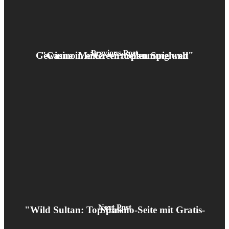
Previous Post
"Casino Mr Green: Spannung und Gewinne in einer virtuellen Spielwelt"
Next Post
"Wild Sultan: Top Casino-Seite mit Gratis-Spins"