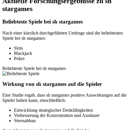
Aktuelle Forschungsergebnisse zu sh
stargames
Beliebteste Spiele bei sh stargames
Nach einer kürzlich durchgeführten Umfrage sind die beliebtesten
Spiele bei sh stargames:
Slots
Blackjack
Poker
Beliebteste Spiele bei sh stargames
Wirkung von sh stargames auf die Spieler
Eine Studie ergab, dass sh stargames positive Auswirkungen auf die
Spieler haben kann, einschließlich:
Entwicklung strategischer Denkfähigkeiten
Verbesserung der Konzentration und Ausdauer
Stressabbau