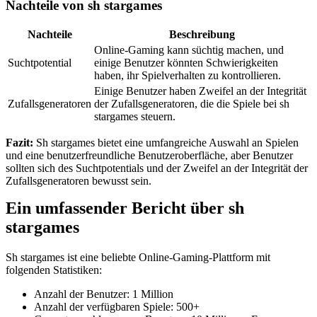
Nachteile von sh stargames
Nachteile
Beschreibung
Online-Gaming kann süchtig machen, und
Suchtpotential
einige Benutzer könnten Schwierigkeiten
haben, ihr Spielverhalten zu kontrollieren.
Einige Benutzer haben Zweifel an der Integrität
Zufallsgeneratoren
der Zufallsgeneratoren, die die Spiele bei sh
stargames steuern.
Fazit:
Sh stargames bietet eine umfangreiche Auswahl an Spielen
und eine benutzerfreundliche Benutzeroberfläche, aber Benutzer
sollten sich des Suchtpotentials und der Zweifel an der Integrität der
Zufallsgeneratoren bewusst sein.
Ein umfassender Bericht über sh
stargames
Sh stargames ist eine beliebte Online-Gaming-Plattform mit
folgenden Statistiken:
Anzahl der Benutzer: 1 Million
Anzahl der verfügbaren Spiele: 500+