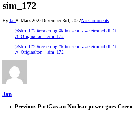
sim_172
By
Jan
8. März 2022
Dezember 3rd, 2022
No Comments
@sim_172
#regierung
#klimaschutz
#eletromobiliität
♬ Originalton – sim_172
@sim_172
#regierung
#klimaschutz
#eletromobiliität
♬ Originalton – sim_172
Jan
Previous Post
Gas an Nuclear power goes Green