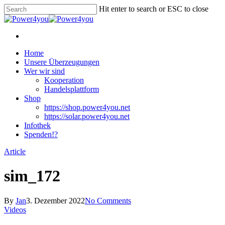
Skip
Hit enter to search or ESC to close
to
Close
main
Search
content
facebook
Menu
Menu
Home
Unsere Überzeugungen
Wer wir sind
Kooperation
Handelsplattform
Shop
https://shop.power4you.net
https://solar.power4you.net
Infothek
Spenden!?
Article
sim_172
By
Jan
3. Dezember 2022
No Comments
Videos