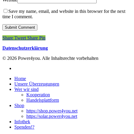
Save my name, email, and website in this browser for the next
time I comment.
Share
Tweet
Share
Pin
Datenschutzerklärung
© 2026 Power4you. Alle Inhaltsrechte vorbehalten
facebook
Close
Home
Menu
Unsere Überzeugungen
Wer wir sind
Kooperation
Handelsplattform
Shop
https://shop.power4you.net
https://solar.power4you.net
Infothek
Spenden!?