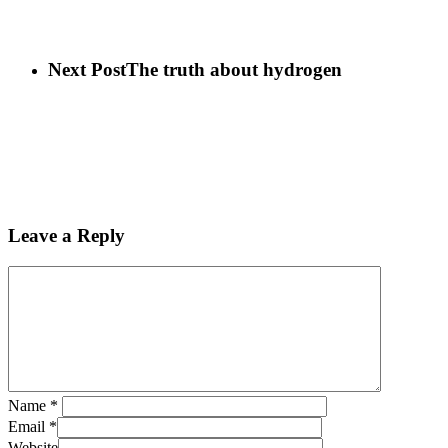
Next Post
The truth about hydrogen
Leave a Reply
Name
*
Email
*
Website