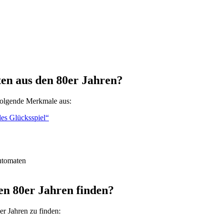
en aus den 80er Jahren?
 folgende Merkmale aus:
es Glücksspiel“
utomaten
en 80er Jahren finden?
er Jahren zu finden: