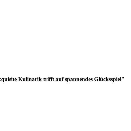
isite Kulinarik trifft auf spannendes Glücksspiel"