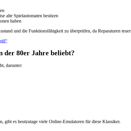
sen
ise alte Spielautomaten besitzen
ionen haben
ustand und die Funktionsfähigkeit zu überprüfen, da Reparaturen teuer
til“
 der 80er Jahre beliebt?
t, darunter:
, gibt es heutzutage viele Online-Emulatoren für diese Klassiker.