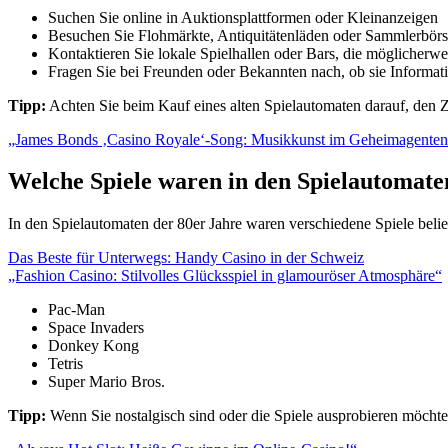
Suchen Sie online in Auktionsplattformen oder Kleinanzeigen
Besuchen Sie Flohmärkte, Antiquitätenläden oder Sammlerbör
Kontaktieren Sie lokale Spielhallen oder Bars, die möglicherwe
Fragen Sie bei Freunden oder Bekannten nach, ob sie Informat
Tipp:
Achten Sie beim Kauf eines alten Spielautomaten darauf, den Z
„James Bonds ‚Casino Royale‘-Song: Musikkunst im Geheimagentens
Welche Spiele waren in den Spielautomaten
In den Spielautomaten der 80er Jahre waren verschiedene Spiele belieb
Das Beste für Unterwegs: Handy Casino in der Schweiz
„Fashion Casino: Stilvolles Glücksspiel in glamouröser Atmosphäre“
Pac-Man
Space Invaders
Donkey Kong
Tetris
Super Mario Bros.
Tipp:
Wenn Sie nostalgisch sind oder die Spiele ausprobieren möchten