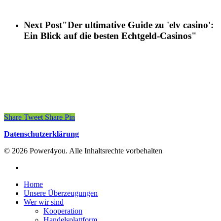
Next Post
"Der ultimative Guide zu 'elv casino':
Ein Blick auf die besten Echtgeld-Casinos"
Share
Tweet
Share
Pin
Datenschutzerklärung
© 2026 Power4you. Alle Inhaltsrechte vorbehalten
facebook
Close
Home
Menu
Unsere Überzeugungen
Wer wir sind
Kooperation
Handelsplattform