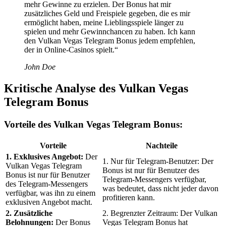
mehr Gewinne zu erzielen. Der Bonus hat mir
zusätzliches Geld und Freispiele gegeben, die es mir
ermöglicht haben, meine Lieblingsspiele länger zu
spielen und mehr Gewinnchancen zu haben. Ich kann
den Vulkan Vegas Telegram Bonus jedem empfehlen,
der in Online-Casinos spielt.“
John Doe
Kritische Analyse des Vulkan Vegas
Telegram Bonus
Vorteile des Vulkan Vegas Telegram Bonus:
Vorteile
Nachteile
1. Exklusives Angebot:
Der
1. Nur für Telegram-Benutzer: Der
Vulkan Vegas Telegram
Bonus ist nur für Benutzer des
Bonus ist nur für Benutzer
Telegram-Messengers verfügbar,
des Telegram-Messengers
was bedeutet, dass nicht jeder davon
verfügbar, was ihn zu einem
profitieren kann.
exklusiven Angebot macht.
2. Zusätzliche
2. Begrenzter Zeitraum: Der Vulkan
Belohnungen:
Der Bonus
Vegas Telegram Bonus hat