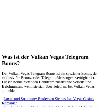
Was ist der Vulkan Vegas Telegram
Bonus?
Der Vulkan Vegas Telegram Bonus ist ein spezieller Bonus, der
exklusiv für Benutzer des Telegram-Messengers verfügbar ist.
Dieser Bonus bietet den Benutzern zusätzliche Vorteile und
Belohnungen, wenn sie sich über Telegram bei Vulkan Vegas
anmelden.
„Luxus und Spannung: Entdecken Sie das Las Vegas Casino
Romania“