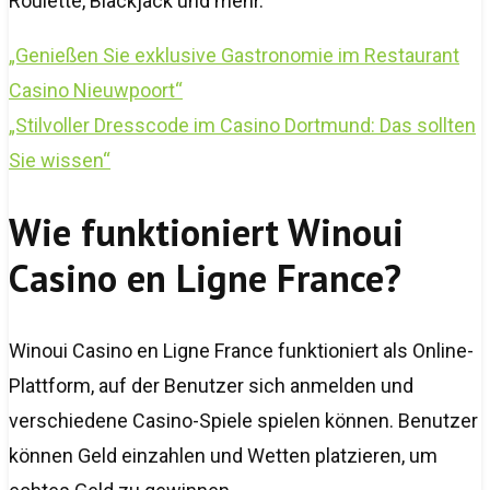
Roulette, Blackjack und mehr.
„Genießen Sie exklusive Gastronomie im Restaurant
Casino Nieuwpoort“
„Stilvoller Dresscode im Casino Dortmund: Das sollten
Sie wissen“
Wie funktioniert Winoui
Casino en Ligne France?
Winoui Casino en Ligne France funktioniert als Online-
Plattform, auf der Benutzer sich anmelden und
verschiedene Casino-Spiele spielen können. Benutzer
können Geld einzahlen und Wetten platzieren, um