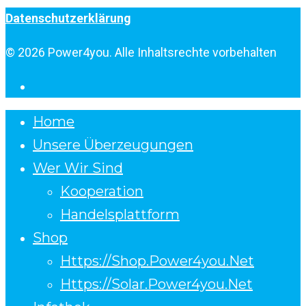
Datenschutzerklärung
© 2026 Power4you. Alle Inhaltsrechte vorbehalten
facebook
Close
Home
Menu
Unsere Überzeugungen
Wer Wir Sind
Kooperation
Handelsplattform
Shop
Https://shop.power4you.net
Https://solar.power4you.net