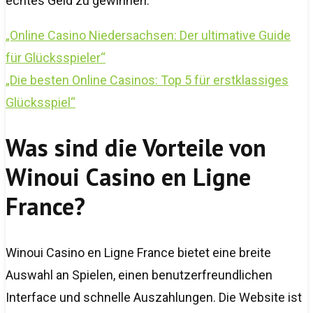
echtes Geld zu gewinnen.
„Online Casino Niedersachsen: Der ultimative Guide
für Glücksspieler“
„Die besten Online Casinos: Top 5 für erstklassiges
Glücksspiel“
Was sind die Vorteile von
Winoui Casino en Ligne
France?
Winoui Casino en Ligne France bietet eine breite
Auswahl an Spielen, einen benutzerfreundlichen
Interface und schnelle Auszahlungen. Die Website ist