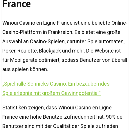
France
Winoui Casino en Ligne France ist eine beliebte Online-
Casino-Plattform in Frankreich. Es bietet eine große
Auswahl an Casino-Spielen, darunter Spielautomaten,
Poker, Roulette, Blackjack und mehr. Die Website ist
für Mobilgeräte optimiert, sodass Benutzer von überall
aus spielen können.
„Spielhalle Schnicks Casino: Ein bezauberndes
Spielerlebnis mit großem Gewinnpotential“
Statistiken zeigen, dass Winoui Casino en Ligne
France eine hohe Benutzerzufriedenheit hat. 90% der
Benutzer sind mit der Qualität der Spiele zufrieden