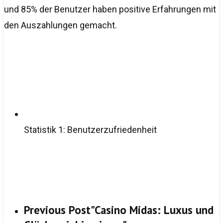
und 85% der Benutzer haben positive Erfahrungen mit
den Auszahlungen gemacht.
Statistik 1: Benutzerzufriedenheit
Previous Post
"Casino Midas: Luxus und